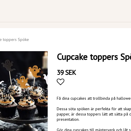
e toppers Spöke
Cupcake toppers Sp
39 SEK
Lägg till i favoritlistan
Få dina cupcakes att trollbinda på hall
Dessa söta spöken är perfekta för att skap
papper, är dessa toppers lätt att sätta på
presentation.
Gör dina cupcakes till mästerverk och låt 