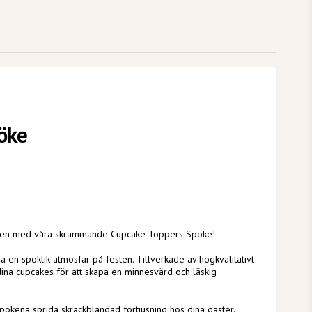
öke
oween med våra skrämmande Cupcake Toppers Spöke!
a en spöklik atmosfär på festen. Tillverkade av högkvalitativt
 dina cupcakes för att skapa en minnesvärd och läskig
spökena sprida skräckblandad förtjusning hos dina gäster.