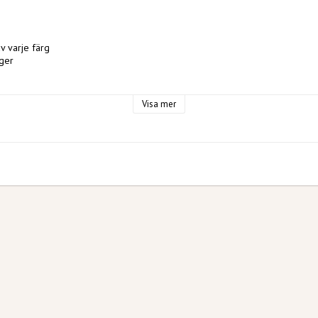
 av varje färg
rger
Visa mer