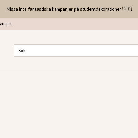
Missa inte fantastiska kampanjer på studentdekorationer 🇸🇪
augusti.