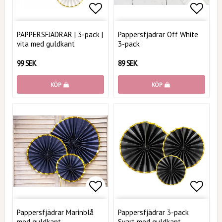
Lägg till i favoritlistan
Lägg t
PAPPERSFJÄDRAR | 3-pack |
Pappersfjädrar Off White
vita med guldkant
3-pack
99 SEK
89 SEK
KÖP
KÖP
Lägg till i favoritlistan
Lägg t
Pappersfjädrar Marinblå
Pappersfjädrar 3-pack
med guldkant
Svart med guldkant