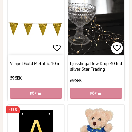
Lägg till i favoritlistan
Lägg t
Vimpel Guld Metallic 10m
Ljusslinga Dew Drop 40 led
silver Star Trading
59 SEK
69 SEK
KÖP
KÖP
- 53%