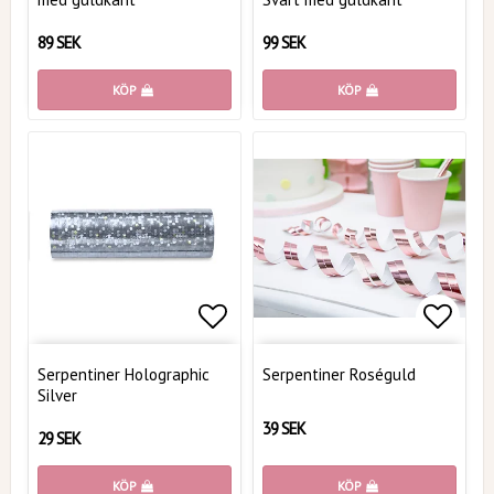
89 SEK
99 SEK
KÖP
KÖP
Lägg till i favoritlistan
Lägg t
Serpentiner Holographic
Serpentiner Roséguld
Silver
39 SEK
29 SEK
KÖP
KÖP