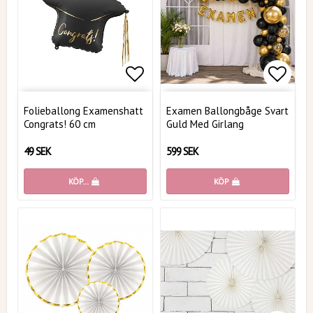
Lägg till i favoritlistan
Lägg t
Folieballong Examenshatt
Examen Ballongbåge Svart
Congrats! 60 cm
Guld Med Girlang
49 SEK
599 SEK
KÖP…
KÖP