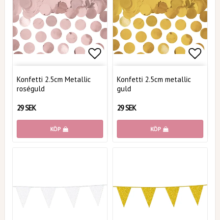
Lägg till i favoritlistan
Lägg t
Konfetti 2.5cm Metallic
Konfetti 2.5cm metallic
roséguld
guld
29 SEK
29 SEK
KÖP
KÖP