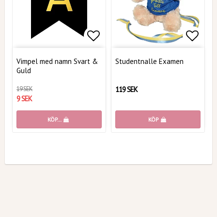
Lägg till i favoritlistan
Lägg t
Vimpel med namn Svart &
Studentnalle Examen
Guld
19 SEK
119 SEK
9 SEK
KÖP…
KÖP