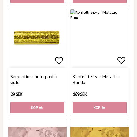
Lägg till i favoritlistan
Lägg t
Serpentiner holographic
Konfetti Silver Metallic
Guld
Runda
29 SEK
169 SEK
KÖP
KÖP