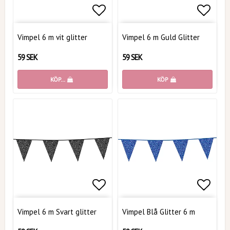
Lägg till i favoritlistan
Lägg t
Vimpel 6 m vit glitter
Vimpel 6 m Guld Glitter
59 SEK
59 SEK
KÖP…
KÖP
Lägg till i favoritlistan
Lägg t
Vimpel 6 m Svart glitter
Vimpel Blå Glitter 6 m