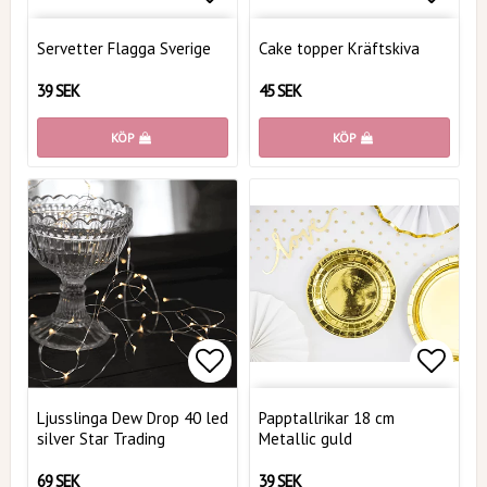
Lägg till i favoritlistan
Lägg t
Servetter Flagga Sverige
Cake topper Kräftskiva
39 SEK
45 SEK
KÖP
KÖP
Lägg till i favoritlistan
Lägg t
Ljusslinga Dew Drop 40 led
Papptallrikar 18 cm
silver Star Trading
Metallic guld
69 SEK
39 SEK