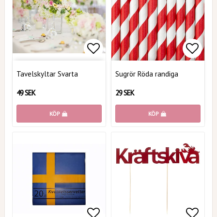
Lägg till i favoritlistan
Lägg t
Tavelskyltar Svarta
Sugrör Röda randiga
49 SEK
29 SEK
KÖP
KÖP