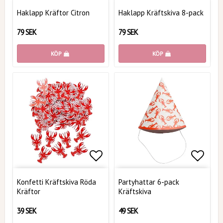
Lägg till i favoritlistan
Lägg t
Haklapp Kräftor Citron
Haklapp Kräftskiva 8-pack
79 SEK
79 SEK
KÖP
KÖP
Lägg till i favoritlistan
Lägg t
Konfetti Kräftskiva Röda
Partyhattar 6-pack
Kräftor
Kräftskiva
39 SEK
49 SEK