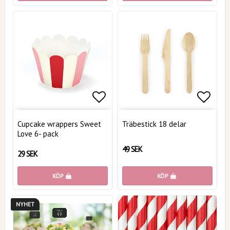
Lägg till i favoritlistan
Lägg t
Cupcake wrappers Sweet
Träbestick 18 delar
Love 6- pack
49 SEK
29 SEK
KÖP
KÖP
NYHET