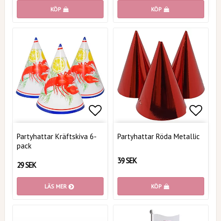
KÖP
KÖP
Lägg till i favoritlistan
Lägg t
Partyhattar Kräftskiva 6-
Partyhattar Röda Metallic
pack
39 SEK
29 SEK
LÄS MER
KÖP