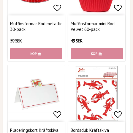
Lägg till i favoritlistan
Lägg t
Muffinsformar Röd metallic
Muffinsformar mini Röd
30-pack
Velvet 60-pack
59 SEK
49 SEK
KÖP
KÖP
Lägg till i favoritlistan
Lägg t
Placeringskort Kräftskiva
Bordsduk Kräftskiva