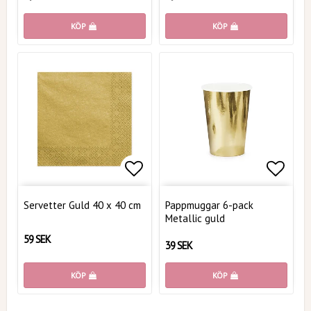
KÖP
KÖP
Lägg till i favoritlistan
Lägg t
Servetter Guld 40 x 40 cm
Pappmuggar 6-pack
Metallic guld
59 SEK
39 SEK
KÖP
KÖP