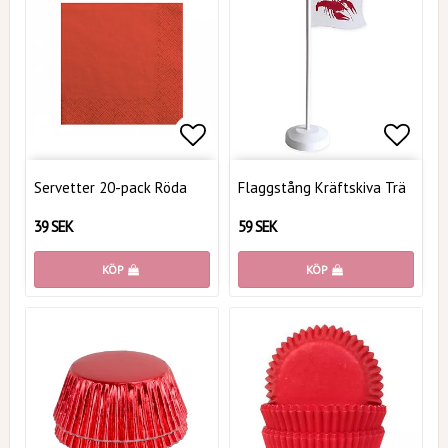
Lägg till i favoritlistan
Lägg t
Servetter 20-pack Röda
Flaggstång Kräftskiva Trä
39 SEK
59 SEK
KÖP
KÖP