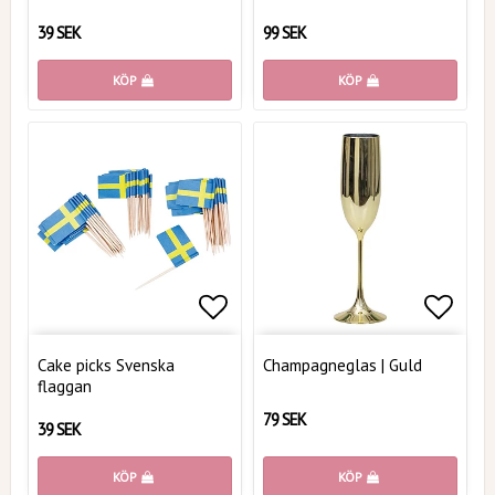
39 SEK
99 SEK
KÖP
KÖP
Lägg till i favoritlistan
Lägg t
Cake picks Svenska
Champagneglas | Guld
flaggan
79 SEK
39 SEK
KÖP
KÖP