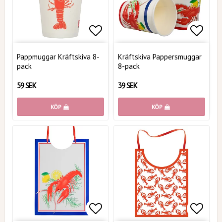
Lägg till i favoritlistan
Lägg t
Pappmuggar Kräftskiva 8-
Kräftskiva Pappersmuggar
pack
8-pack
59 SEK
39 SEK
KÖP
KÖP