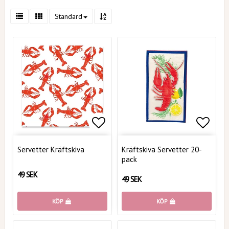
Standard
Lägg till i favoritlistan
Lägg t
Servetter Kräftskiva
Kräftskiva Servetter 20-
pack
49 SEK
49 SEK
KÖP
KÖP