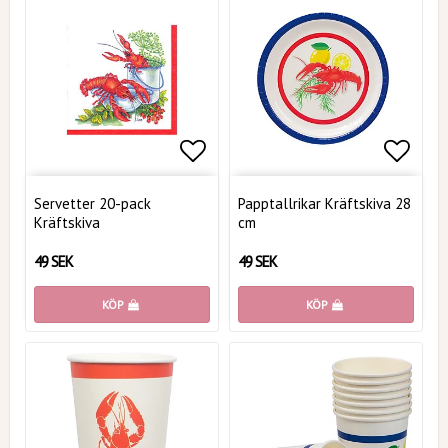
Lägg till i favoritlistan
Lägg t
Servetter 20-pack
Papptallrikar Kräftskiva 28
Kräftskiva
cm
49 SEK
49 SEK
KÖP
KÖP