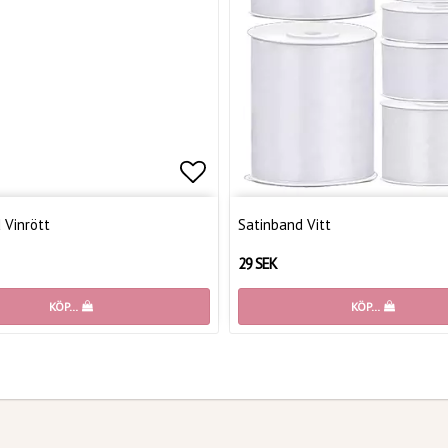
favoritlistan
Lägg till i favoritlistan
 Vinrött
Satinband Vitt
29 SEK
KÖP…
KÖP…