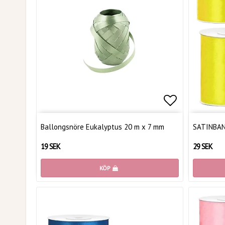
Lägg till i 
Ballongsnöre Eukalyptus 20 m x 7 mm
SATINBAND
19 SEK
29 SEK
KÖP