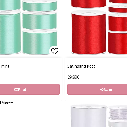
favoritlistan
Lägg till i favoritlistan
 Mint
Satinband Rött
29 SEK
KÖP…
KÖP…