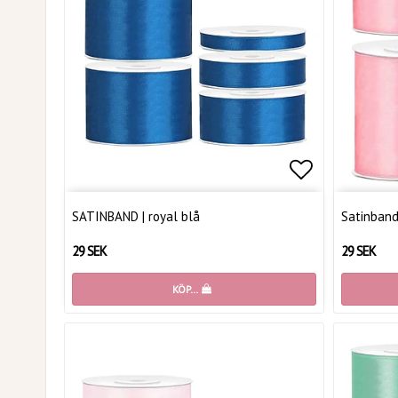
Lägg till i 
SATINBAND | royal blå
Satinband
29 SEK
29 SEK
KÖP…