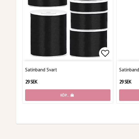
Lägg till i 
Satinband Svart
Satinband
29 SEK
29 SEK
KÖP…