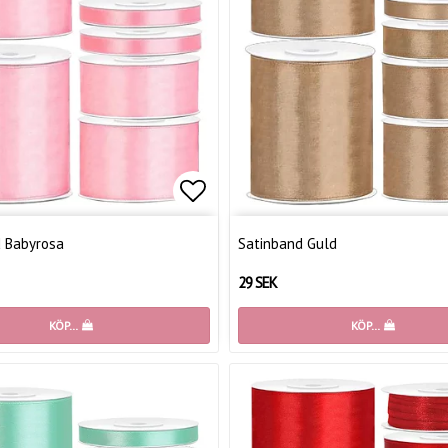
favoritlistan
Lägg till i favoritlistan
 Babyrosa
Satinband Guld
29 SEK
KÖP…
KÖP…