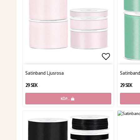
Lägg till i 
Satinband Ljusrosa
Satinband
29 SEK
29 SEK
KÖP…