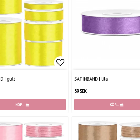
favoritlistan
Lägg till i favoritlistan
 | gult
SATINBAND | lila
39 SEK
KÖP…
KÖP…