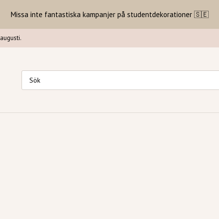
Missa inte fantastiska kampanjer på studentdekorationer 🇸🇪
augusti.