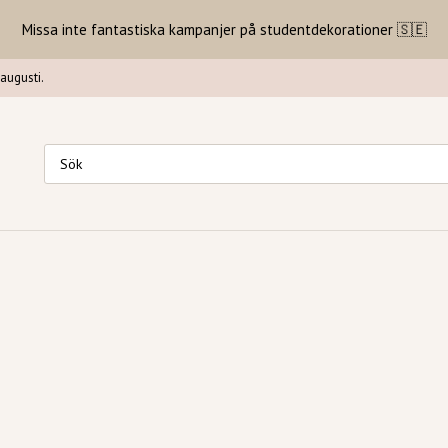
Missa inte fantastiska kampanjer på studentdekorationer 🇸🇪
augusti.