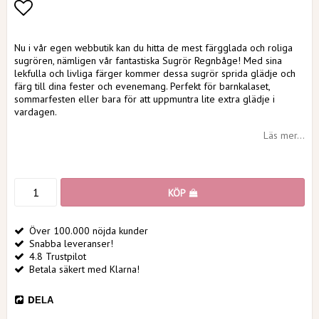
Lägg till i favoritlistan
Nu i vår egen webbutik kan du hitta de mest färgglada och roliga
sugrören, nämligen vår fantastiska Sugrör Regnbåge! Med sina
lekfulla och livliga färger kommer dessa sugrör sprida glädje och
färg till dina fester och evenemang. Perfekt för barnkalaset,
sommarfesten eller bara för att uppmuntra lite extra glädje i
vardagen.
Läs mer...
KÖP
Över 100.000 nöjda kunder
Snabba leveranser!
4.8 Trustpilot
Betala säkert med Klarna!
DELA