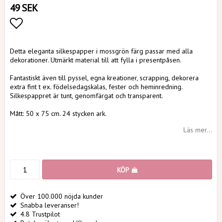
49 SEK
Lägg till i favoritlistan
Detta eleganta silkespapper i mossgrön färg passar med alla
dekorationer. Utmärkt material till att fylla i presentpåsen.
Fantastiskt även till pyssel, egna kreationer, scrapping, dekorera
extra fint t ex. födelsedagskalas, fester och heminredning.
Silkespappret är tunt, genomfärgat och transparent.
Mått: 50 x 75 cm. 24 stycken ark.
Läs mer...
KÖP
Över 100.000 nöjda kunder
Snabba leveranser!
4.8 Trustpilot