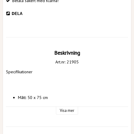
Betala säkert med Klarna!
DELA
Beskrivning
Art.nr: 21905
Specifikationer
Mått: 50 x 75 cm
Antal: 24 stycken ark
Visa mer
Färg: Mossgrön