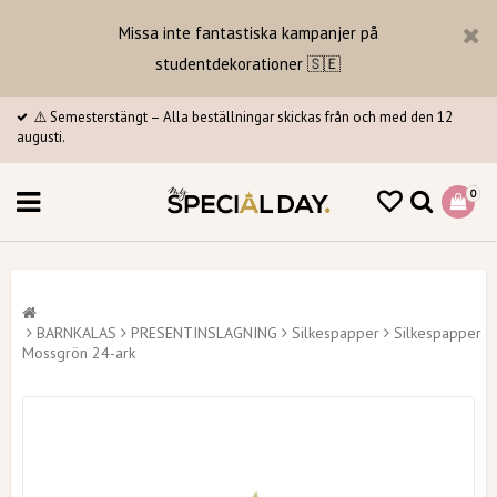
Missa inte fantastiska kampanjer på
studentdekorationer 🇸🇪
⚠️ Semesterstängt – Alla beställningar skickas från och med den 12
augusti.
0
BARNKALAS
PRESENTINSLAGNING
Silkespapper
Silkespapper
Mossgrön 24-ark