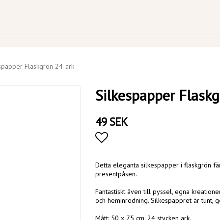
spapper Flaskgrön 24-ark
Silkespapper Flaskg
49 SEK
Lägg till i favoritlistan
Detta eleganta silkespapper i flaskgrön fär
presentpåsen.
Fantastiskt även till pyssel, egna kreatione
och heminredning. Silkespappret är tunt, 
Mått: 50 x 75 cm. 24 stycken ark.