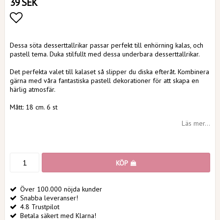
39 SEK
Lägg till i favoritlistan
Dessa söta desserttallrikar passar perfekt till enhörning kalas, och
pastell tema. Duka stilfullt med dessa underbara desserttallrikar.
Det perfekta valet till kalaset så slipper du diska efteråt. Kombinera
gärna med våra fantastiska pastell dekorationer för att skapa en
härlig atmosfär.
Mått: 18 cm. 6 st
Läs mer...
KÖP
Över 100.000 nöjda kunder
Snabba leveranser!
4.8 Trustpilot
Betala säkert med Klarna!