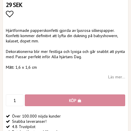
29 SEK
Lägg till i favoritlistan
Hjärtformade papperskonfetti gjorda av ljusrosa silkespapper.
Konfetti kommer definitivt att lyfta din dukning på babyshowern,
kalaset, dopet mm.
Dekorationerna blir mer festliga och lyxiga och går snabbt att pynta
med. Passar perfekt inför Alla hjärtans Dag.
Mått: 1,6 x 1,6 cm
Läs mer...
KÖP
Över 100.000 nöjda kunder
Snabba leveranser!
4.8 Trustpilot