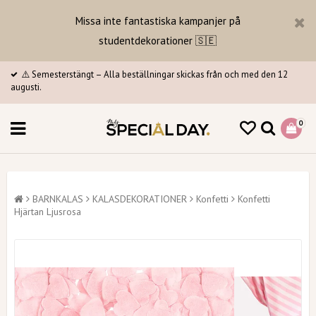
Missa inte fantastiska kampanjer på
studentdekorationer 🇸🇪
⚠️ Semesterstängt – Alla beställningar skickas från och med den 12
augusti.
0
BARNKALAS
KALASDEKORATIONER
Konfetti
Konfetti
Hjärtan Ljusrosa