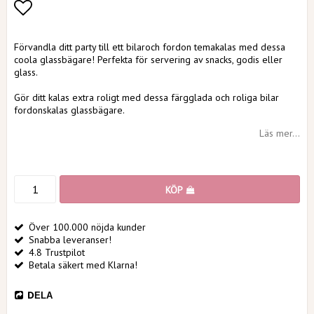
Lägg till i favoritlistan
Förvandla ditt party till ett bilaroch fordon temakalas med dessa
coola glassbägare! Perfekta för servering av snacks, godis eller
glass.
Gör ditt kalas extra roligt med dessa färgglada och roliga bilar
fordonskalas glassbägare.
Läs mer...
KÖP
Över 100.000 nöjda kunder
Snabba leveranser!
4.8 Trustpilot
Betala säkert med Klarna!
DELA