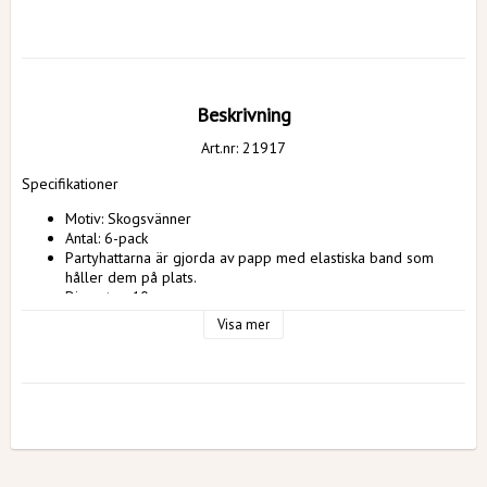
Beskrivning
Art.nr: 21917
Specifikationer
Motiv: Skogsvänner
Antal: 6-pack 
Partyhattarna är gjorda av papp med elastiska band som 
håller dem på plats.
Diameter: 10 cm
Höjd: 16 cm
Visa mer