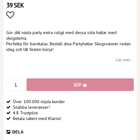
39 SEK
Lägg till i favoritlistan
Gör ditt nästa party extra roligt med dessa söta hattar med
skogstema.
Perfekta för barnkalas. Beställ dina Partyhattar Skogsvänner redan
idag och låt festen börja!
Läs mer...
KÖP
Över 100.000 nöjda kunder
Snabba leveranser!
4.8 Trustpilot
Betala säkert med Klarna!
DELA