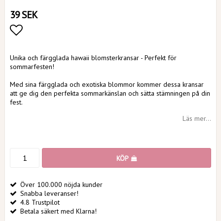
39 SEK
Lägg till i favoritlistan
Unika och färgglada hawaii blomsterkransar - Perfekt för
sommarfesten!
Med sina färgglada och exotiska blommor kommer dessa kransar
att ge dig den perfekta sommarkänslan och sätta stämningen på din
fest.
Läs mer...
KÖP
Över 100.000 nöjda kunder
Snabba leveranser!
4.8 Trustpilot
Betala säkert med Klarna!