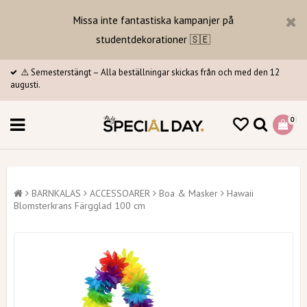
Missa inte fantastiska kampanjer på
studentdekorationer 🇸🇪
⚠️ Semesterstängt – Alla beställningar skickas från och med den 12
augusti.
0
BARNKALAS
ACCESSOARER
Boa & Masker
Hawaii
Blomsterkrans Färgglad 100 cm