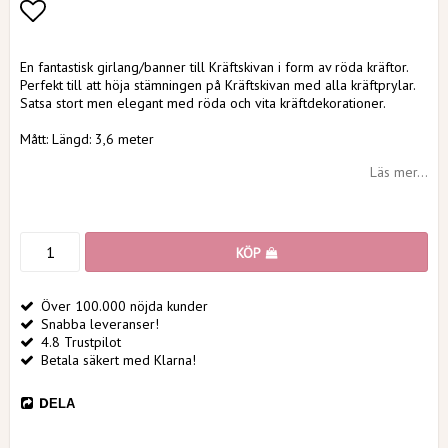
Lägg till i favoritlistan
En fantastisk girlang/banner till Kräftskivan i form av röda kräftor.
Perfekt till att höja stämningen på Kräftskivan med alla kräftprylar.
Satsa stort men elegant med röda och vita kräftdekorationer.
Mått: Längd: 3,6 meter
Läs mer...
KÖP
Över 100.000 nöjda kunder
Snabba leveranser!
4.8 Trustpilot
Betala säkert med Klarna!
DELA