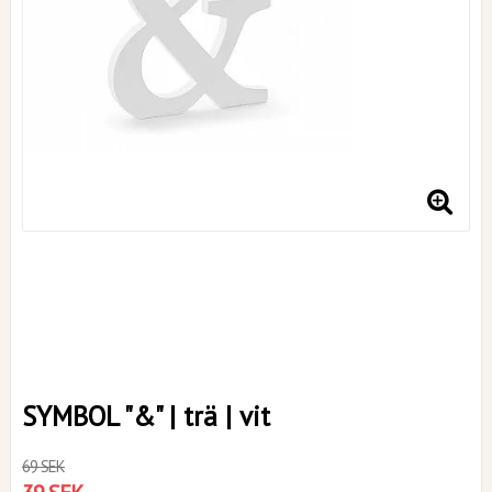
SYMBOL "&" | trä | vit
69 SEK