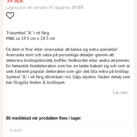
39 SEK
69 SEK
Lägsta pris de senaste 30 dagarna
Lägg till i favoritlistan
Träsymbol "&" i vit färg.
Mått: ca 19.5 cm x 20.5 cm
Få dem ni firar eller överraskar att känna sig extra speciella!
Äverraska stort och satsa på personliga detaljer genom att
dekorera bröllopsbordet, buffén, festbordet eller andra utrymmen.
En fantastisk festdekoration som har en tanke bakom sig och som är
unik. Extremt populär dekoration som gör det lilla extra på bröllop.
Symbol "&" i vit färg, tillverkad i trä. Säljs styckvis. Vacker detalj som
kan förgylla festen & bröllopet.
Läs mer...
Bli meddelad när produkten finns i lager.