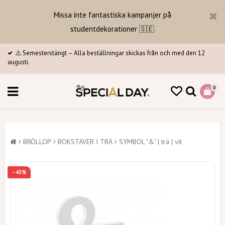
Missa inte fantastiska kampanjer på
studentdekorationer 🇸🇪
⚠️ Semesterstängt – Alla beställningar skickas från och med den 12
augusti.
0
BRÖLLOP
BOKSTÄVER I TRÄ
SYMBOL "&" | trä | vit
- 43%