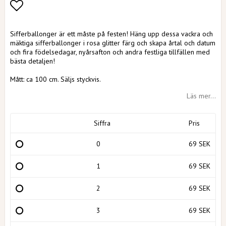
Lägg till i favoritlistan
Sifferballonger är ett måste på festen! Häng upp dessa vackra och
mäktiga sifferballonger i rosa glitter färg och skapa årtal och datum
och fira födelsedagar, nyårsafton och andra festliga tillfällen med
bästa detaljen!
Mått: ca 100 cm. Säljs styckvis.
Läs mer...
Siffra
Pris
0
69 SEK
1
69 SEK
2
69 SEK
3
69 SEK