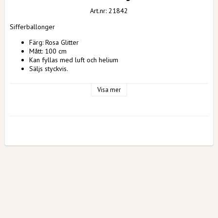
Art.nr: 21842
Sifferballonger
Färg: Rosa Glitter
Mått: 100 cm
Kan fyllas med luft och helium
Säljs styckvis. 
Visa mer
Varning!
Låt inte barn leka med ballonger utan en vuxens tillsyn. Ballonger 
är ingen leksak. Om en ballong går sönder, tag genast bort 
ballongen. Det finns kvävningsrisk om barn stoppar o-uppblåsta 
eller trasiga ballonger i munnen.