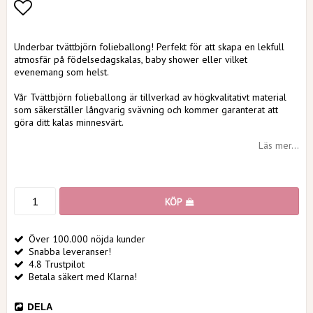
Lägg till i favoritlistan
Underbar tvättbjörn folieballong! Perfekt för att skapa en lekfull
atmosfär på födelsedagskalas, baby shower eller vilket
evenemang som helst.
Vår Tvättbjörn folieballong är tillverkad av högkvalitativt material
som säkerställer långvarig svävning och kommer garanterat att
göra ditt kalas minnesvärt.
Läs mer...
KÖP
Över 100.000 nöjda kunder
Snabba leveranser!
4.8 Trustpilot
Betala säkert med Klarna!
DELA