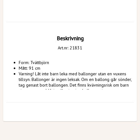
Beskrivning
Art.nr: 21831
Form: Tvättbjörn
Mått: 91 cm
Varning! Låt inte barn leka med ballonger utan en vuxens 
tillsyn. Ballonger är ingen leksak. Om en ballong går sönder, 
tag genast bort ballongen. Det finns kvävningsrisk om barn 
stoppar o-uppblåsta eller trasiga ballonger i munnen.