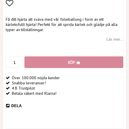
Lägg till i favoritlistan
Få ditt hjärta att sväva med vår folieballong i form av ett
kärleksfullt hjärta! Perfekt för att sprida kärlek och glädje på alla
typer av tillställningar.
Läs mer...
KÖP
Över 100.000 nöjda kunder
Snabba leveranser!
4.8 Trustpilot
Betala säkert med Klarna!
DELA