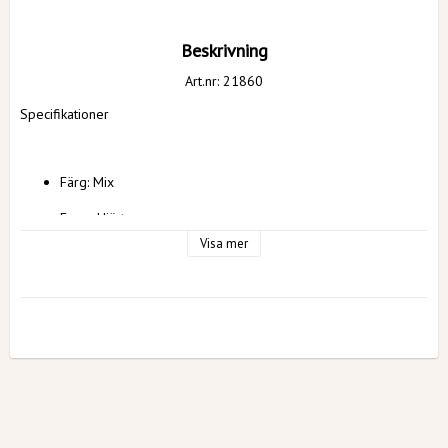
Beskrivning
Art.nr: 21860
Specifikationer
Färg: Mix
Form: Hjärta
Visa mer
Mått: 
50 x 47 cm uppblåst
Varning!
Låt inte barn leka med ballonger utan en vuxens tillsyn. Ballonger 
är ingen leksak. Om en ballong går sönder, tag genast bort 
ballongen. Det finns kvävningsrisk om barn stoppar o-uppblåsta 
eller trasiga ballonger i munnen.