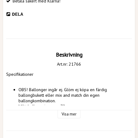
Betala säkert med Klarna!
DELA
Beskrivning
Art.nr: 21766
Specifikationer
OBS! Ballonger ingår ej. Glöm ej köpa en färdig 
ballongbukett eller mix and match din egen 
ballongkombination. 
Mått ballongpinnar: ca 72cm. 
Färg: Röd
Visa mer
Plats för 6 ballonger