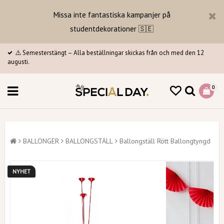
Missa inte fantastiska kampanjer på
studentdekorationer 🇸🇪
⚠️ Semesterstängt – Alla beställningar skickas från och med den 12
augusti.
0
BALLONGER
BALLONGSTÄLL
Ballongställ Rött Ballongtyngd
NYHET