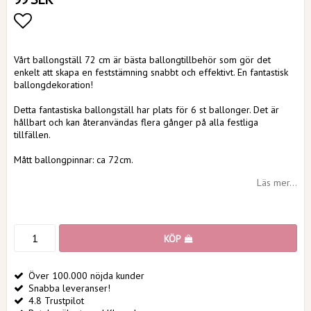
Lägg till i favoritlistan
Vårt ballongställ 72 cm är bästa ballongtillbehör som gör det
enkelt att skapa en feststämning snabbt och effektivt. En fantastisk
ballongdekoration!
Detta fantastiska ballongställ har plats för 6 st ballonger. Det är
hållbart och kan återanvändas flera gånger på alla festliga
tillfällen.
Mått ballongpinnar: ca 72cm.
Läs mer...
KÖP
Över 100.000 nöjda kunder
Snabba leveranser!
4.8 Trustpilot