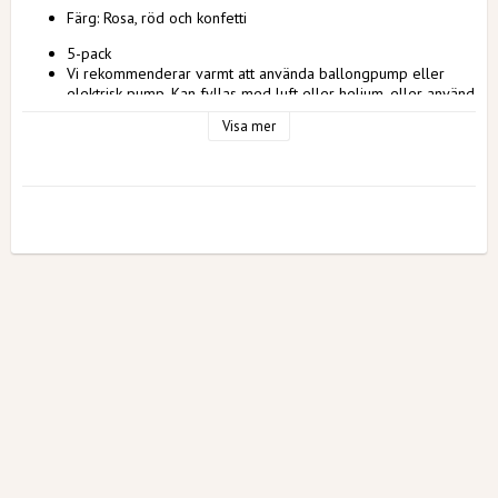
Färg: Rosa, röd och konfetti
5-pack 
Vi rekommenderar varmt att använda ballongpump eller 
elektrisk pump. Kan fyllas med luft eller helium, eller använd 
vårt smarta ballongställ som kan återanvändas vid andra 
Visa mer
tillfällen. 
Varning!
Låt inte barn leka med ballonger utan en vuxens tillsyn. Ballonger 
är ingen leksak. Om en ballong går sönder, tag genast bort 
ballongen. Det finns kvävningsrisk om barn stoppar o-uppblåsta 
eller trasiga ballonger i munnen.