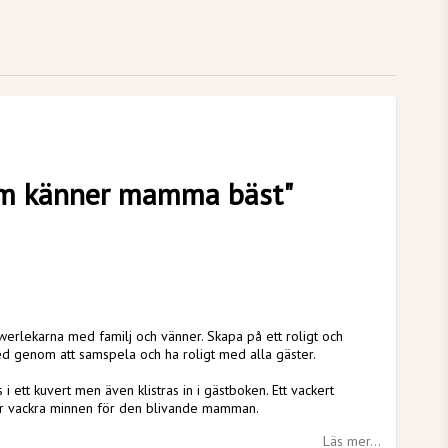
em känner mamma bäst"
erlekarna med familj och vänner. Skapa på ett roligt och
 med genom att samspela och ha roligt med alla gäster.
i ett kuvert men även klistras in i gästboken. Ett vackert
r vackra minnen för den blivande mamman.
Läs mer...