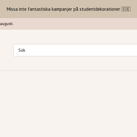
Missa inte fantastiska kampanjer på studentdekorationer 🇸🇪
augusti.