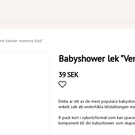
Vem känner mamma bäst"
Babyshower lek "V
39 SEK
Lägg till i favoritlistan
Detta är ett av de mest populära babyshow
enkelt sätt att underhålla tillställningen
8-pack kort i vykortsformat som kan sparas 
komponent till din babyshower som skapa