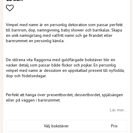
Lägg till i favoritlistan
Vimpel med namn är en personlig dekoration som passar perfekt
till barnrum, dop, namngivning, baby shower och barnkalas. Skapa
en unik namngirlang med valfritt namn och ge firandet eller
barnrummet en personlig känsla.
De stilrena vita flaggorna med guldfärgade bokstäver blir en
vacker detalj som passar både flickor och pojkar. En personlig
vimpel med namn är dessutom en uppskattad present till nyfödda,
dop och födelsedagar.
Perfekt att hänga över presentbordet, dessertbordet, spjälsängen
eller på väggen i barnrummet.
Läs mer...
Välj bokstäver
Pris