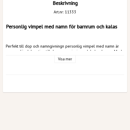
Beskrivning
Art.nr: 11333
Personlig vimpel med namn för barnrum och kalas
Perfekt till dop och namngivningn personlig vimpel med namn är 
en populär dekoration till dop, namngivning och baby shower. Med 
egna bokstäver kan du skapa en unik girlang som gör firandet extra 
Visa mer
personligt och minnesvärt.
Perfekt till dop och namngivning
Våra namnflaggor passar perfekt tillsammans med ballonger, 
honeycombs och andra 
dopdekorationer
 i beige, vitt, guld, rosa 
eller blått tema. Efter festen blir vimpeln dessutom en fin detalj i 
barnrummet.