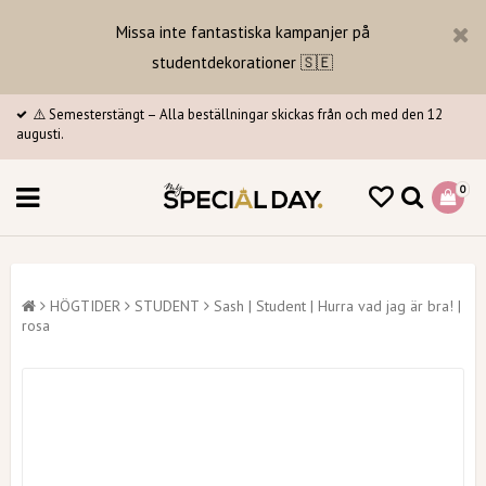
Missa inte fantastiska kampanjer på
studentdekorationer 🇸🇪
⚠️ Semesterstängt – Alla beställningar skickas från och med den 12
augusti.
0
HÖGTIDER
STUDENT
Sash | Student | Hurra vad jag är bra! |
rosa