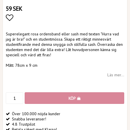
59 SEK
Lägg till i favoritlistan
Superelegant rosa ordensband eller sash med texten "Hurra vad
jag är bra!" och en studentmössa. Skapa ett riktigt minnesvärt
studentfirande med denna snygga och stilfulla sash. Överraska den
studenten med det där lilla extra! Låt huvudpersonen känna sig
speciell och värd att firas!
Mått: 78cm x 9 cm
Läs mer...
KÖP
Över 100.000 nöjda kunder
Snabba leveranser!
4.8 Trustpilot
Betala säkert med Klarna!