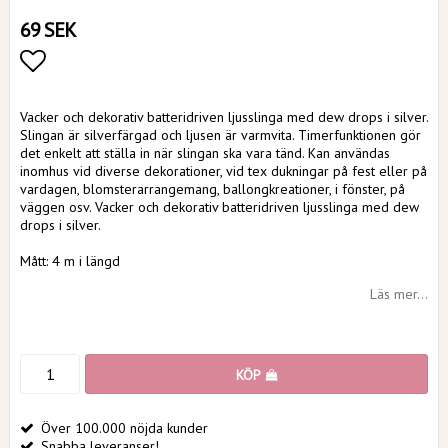
69 SEK
Lägg till i favoritlistan
Vacker och dekorativ batteridriven ljusslinga med dew drops i silver.
Slingan är silverfärgad och ljusen är varmvita. Timerfunktionen gör
det enkelt att ställa in när slingan ska vara tänd. Kan användas
inomhus vid diverse dekorationer, vid tex dukningar på fest eller på
vardagen, blomsterarrangemang, ballongkreationer, i fönster, på
väggen osv. Vacker och dekorativ batteridriven ljusslinga med dew
drops i silver.
Mått: 4 m i längd
Läs mer...
KÖP
Över 100.000 nöjda kunder
Snabba leveranser!