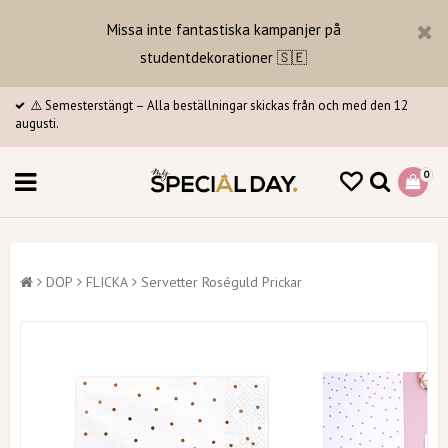
Missa inte fantastiska kampanjer på
studentdekorationer 🇸🇪
⚠️ Semesterstängt – Alla beställningar skickas från och med den 12
augusti.
0
DOP
FLICKA
Servetter Roséguld Prickar