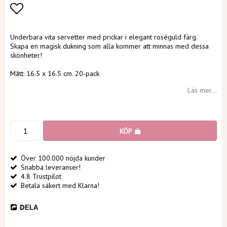
Lägg till i favoritlistan
Underbara vita servetter med prickar i elegant roséguld färg.
Skapa en magisk dukning som alla kommer att minnas med dessa
skönheter!
Mått: 16.5 x 16.5 cm. 20-pack
Läs mer...
KÖP
Över 100.000 nöjda kunder
Snabba leveranser!
4.8 Trustpilot
Betala säkert med Klarna!
DELA