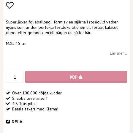
Lägg till i favoritlistan
Superläcker folieballong i form av en stjärna i roséguld vacker
nyans som är den perfekta festdekorationen till festen, kalaset,
dopet eller ge bort den till någon du håller kär.
Mått: 45 cm
Läs mer...
KÖP
Över 100.000 nöjda kunder
Snabba leveranser!
4.8 Trustpilot
Betala säkert med Klarna!
DELA